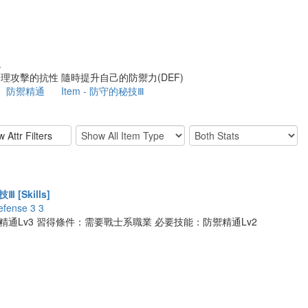
通
理攻擊的抗性 隨時提升自己的防禦力(DEF)
防禦精通
Item - 防守的秘技Ⅲ
 [Skills]
efense 3 3
精通Lv3 習得條件：需要戰士系職業 必要技能：防禦精通Lv2