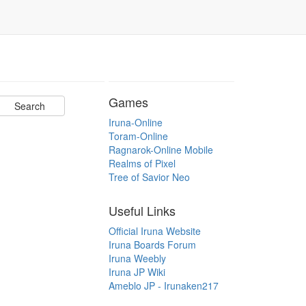
Games
Iruna-Online
Toram-Online
Ragnarok-Online Mobile
Realms of Pixel
Tree of Savior Neo
Useful Links
Official Iruna Website
Iruna Boards Forum
Iruna Weebly
Iruna JP Wiki
Ameblo JP - Irunaken217