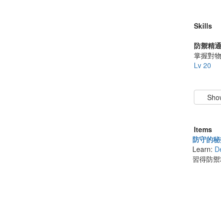
Skills
防禦精
掌握對物
Lv 20
Items
防守的秘技Ⅲ
Learn:
D
習得防禦