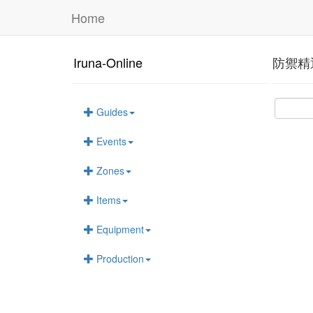
Home
Iruna-Online
防禦精
Guides
Events
Zones
Items
Equipment
Production